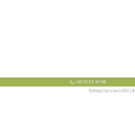
+32 16 53 37 98
Behoort tot vzw
| A